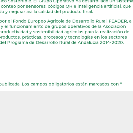
ico Sostenible. El Grupo Operativo ha desarrollado un sistem
e conteo por sensores, códigos QR e inteligencia artificial, que
y mejorar así la calidad del producto final.
r el Fondo Europeo Agrícola de Desarrollo Rural, FEADER, a
n y el funcionamiento de grupos operativos de la Asociación
oductividad y sostenibilidad agrícolas para la realización de
productos, prácticas, procesos y tecnologías en los sectores
co del Programa de Desarrollo Rural de Andalucía 2014-2020.
publicada.
Los campos obligatorios están marcados con
*