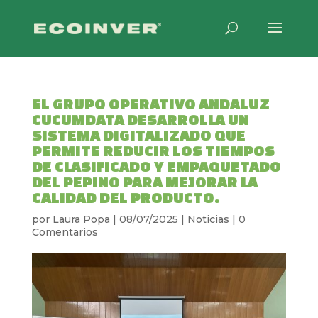
EL GRUPO OPERATIVO ANDALUZ
CUCUMDATA DESARROLLA UN
SISTEMA DIGITALIZADO QUE
PERMITE REDUCIR LOS TIEMPOS
DE CLASIFICADO Y EMPAQUETADO
DEL PEPINO PARA MEJORAR LA
CALIDAD DEL PRODUCTO.
por
Laura Popa
|
08/07/2025
|
Noticias
|
0
Comentarios