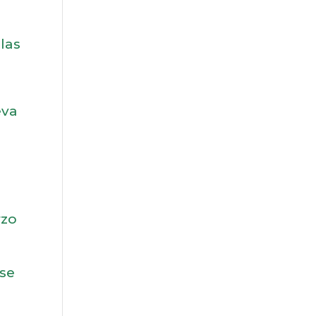
las
eva
rzo
 se