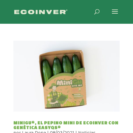
MINIGU®, EL PEPINO MINI DE ECOINVER CON
GENÉTICA EASYQS®
por
Laura Popa
|
08/03/2021
|
Noticias